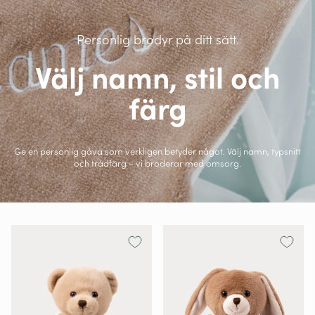
Personlig brodyr på ditt sätt.
Välj namn, stil och
färg
Ge en personlig gåva som verkligen betyder något. Välj namn, typsnitt
och trådfärg – vi broderar med omsorg.