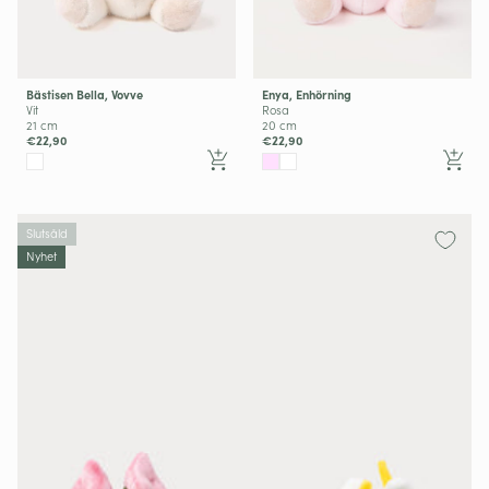
Bästisen Bella, Vovve
Enya, Enhörning
Vit
Rosa
21 cm
20 cm
€22,90
€22,90
Slutsåld
Nyhet