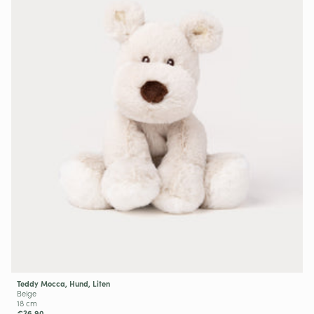
Teddy Mocca, Hund, Liten
Beige
18 cm
€26,90