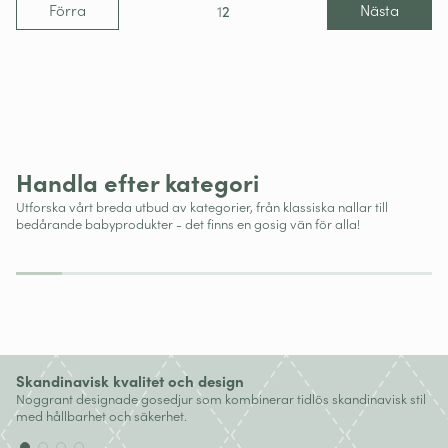
Förra
Nästa
1
2
Nyheter
Handla efter kategori
Nallar
Utforska vårt breda utbud av kategorier, från klassiska nallar till
bedårande babyprodukter - det finns en gosig vän för alla!
Skandinavisk kvalitet och design
Noggrant designade gosedjur som kombinerar tidlös skandinavisk stil
med hållbarhet och säkerhet.