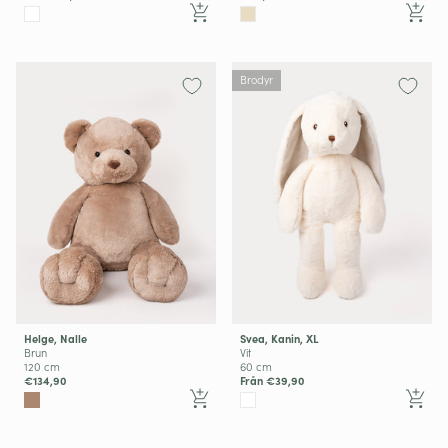
Brodyr
Helge, Nalle
Svea, Kanin, XL
Brun
Vit
120 cm
60 cm
€134,90
Från €39,90