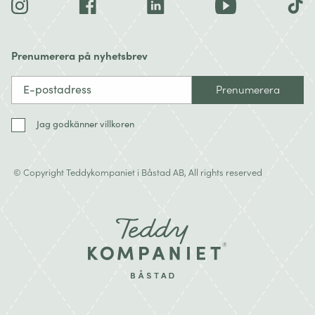
TikTok
Instagram
Facebook
Translation
YouTube
missing:
sv.general.social.links.linkedin
Prenumerera på nyhetsbrev
Prenumerera
Jag godkänner villkoren
© Copyright Teddykompaniet i Båstad AB, All rights reserved