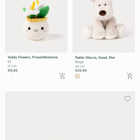
Teddy Flowers, Presentblomma
Teddy Mocca, Hund, Stor
Vit
Beige
15 cm
34 cm
€9,95
€33,90