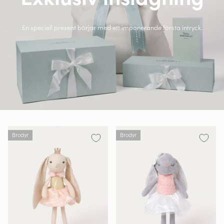
En speciell present börjar med ett imponerande första intryck.
Brodyr
Brodyr