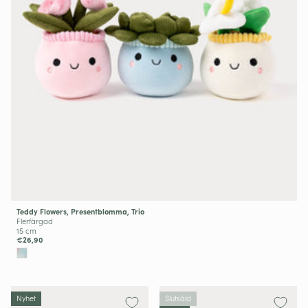
Teddy Flowers, Presentblomma, Trio
Flerfärgad
15 cm
€26,90
Nyhet
Slutsåld